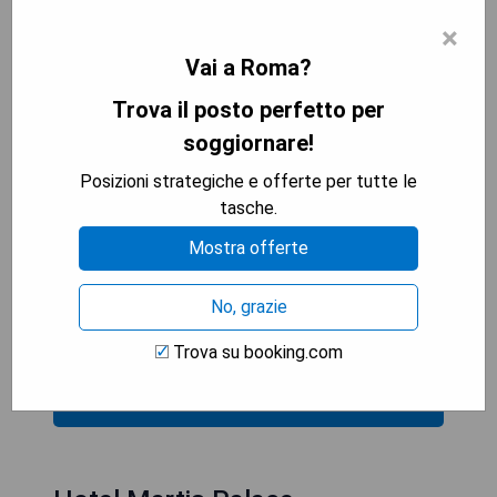
×
Vai a Roma?
Trova il posto perfetto per
soggiornare!
- Posizione centrale nel cuore di Roma
- Design moderno e elegante
Posizioni strategiche e offerte per tutte le
- Personale cordiale e disponibile
tasche.
- Camere lussuose e ben arredate
Mostra offerte
- Colazione varia e di alta qualità
No, grazie
- Prezzi elevati rispetto ad altre opzioni
- Manca un centro benessere o spa onsite
Trova su booking.com
VERIFICA LA DISPONIBILITÀ