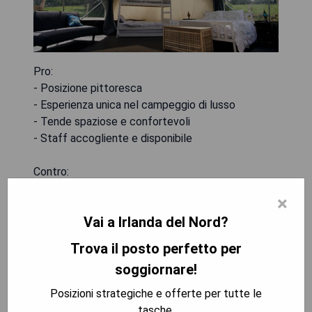
Pro:
- Posizione pittoresca
- Esperienza unica nel campeggio di lusso
- Tende spaziose e confortevoli
- Staff accogliente e disponibile
Contro:
- Costo elevato
×
- Servizi condivisi possono essere scomodi
Vai a Irlanda del Nord?
VERIFICA LA DISPONIBILITÀ
Trova il posto perfetto per
soggiornare!
Posizioni strategiche e offerte per tutte le
The Merchant Hotel
tasche.