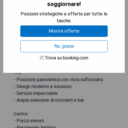
soggiornare!
Posizioni strategiche e offerte per tutte le
tasche.
Mostra offerte
No, grazie
Trova su booking.com
Pro:
- Posizione panoramica con vista sull'oceano
- Design moderno e lussuoso
- Servizio impeccabile
- Ampia selezione di ristoranti e bar
Contro:
- Prezzi elevati
- Parcheggio limitato