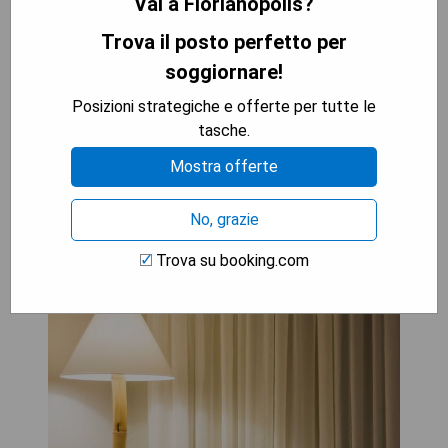
Vai a Florianópolis?
con supplemento
- Servizio navetta a pagamento
Trova il posto perfetto per
soggiornare!
VERIFICA LA DISPONIBILITÀ
Posizioni strategiche e offerte per tutte le
tasche.
Mostra offerte
Costa Norte Ingleses Hotel
No, grazie
Trova su booking.com