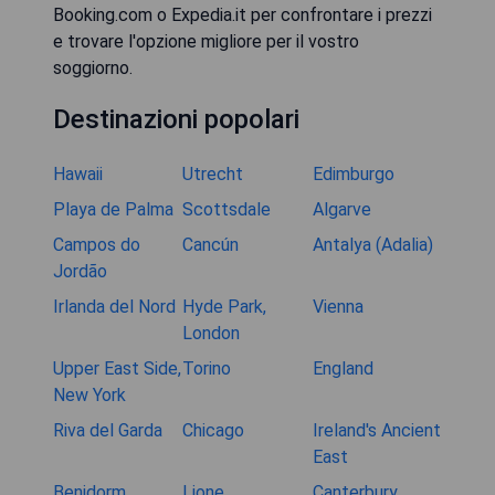
Booking.com o Expedia.it per confrontare i prezzi
e trovare l'opzione migliore per il vostro
soggiorno.
Destinazioni popolari
Hawaii
Utrecht
Edimburgo
Playa de Palma
Scottsdale
Algarve
Campos do
Cancún
Antalya (Adalia)
Jordão
Irlanda del Nord
Hyde Park,
Vienna
London
Upper East Side,
Torino
England
New York
Riva del Garda
Chicago
Ireland's Ancient
East
Benidorm
Lione
Canterbury