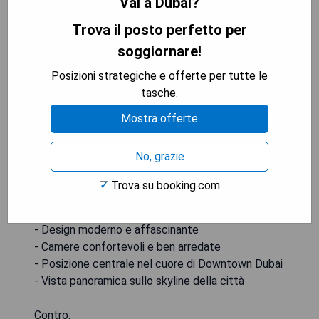
Hotel Indigo Dubai Downtown
Vai a Dubai?
Trova il posto perfetto per
soggiornare!
Posizioni strategiche e offerte per tutte le
tasche.
Mostra offerte
No, grazie
Trova su booking.com
Pro:
- Design moderno e affascinante
- Camere confortevoli e ben arredate
- Posizione centrale nel cuore di Downtown Dubai
- Vista panoramica sullo skyline della città
Contro: