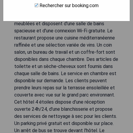
L'hôtel AS est situé dans un quartier résidentiel de
Rechercher sur booking.com
Zagreb, à 1,4 km du centre-ville. Toutes les
chambres climatisées sont élégamment
meublées et disposent d'une salle de bains
spacieuse et d'une connexion Wi-Fi gratuite. Le
restaurant propose une cuisine méditerranéenne
raffinée et une sélection variée de vins. Un coin
salon, un bureau de travail et un coffre-fort sont
disponibles dans chaque chambre. Des articles de
toilette et un sèche-cheveux sont fournis dans
chaque salle de bains. Le service en chambre est
disponible sur demande. Les clients peuvent
prendre leurs repas sur la terrasse ensoleillée et
couverte avec vue sur le grand parc environnant.
Cet hôtel 4 étoiles dispose d'une réception
ouverte 24h/24, d'une blanchisserie et propose
des services de nettoyage à sec pour les clients.
Un parking privé gratuit est disponible sur place.
Un arrêt de bus se trouve devant l'hôtel. Le