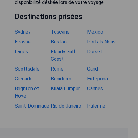
disponibilité désirée lors de votre voyage.
Destinations prisées
Sydney
Toscane
Mexico
Écosse
Boston
Portals Nous
Lagos
Florida Gulf
Dorset
Coast
Scottsdale
Rome
Gand
Grenade
Benidorm
Estepona
Brighton et
Kuala Lumpur
Cannes
Hove
Saint-Domingue
Rio de Janeiro
Palerme