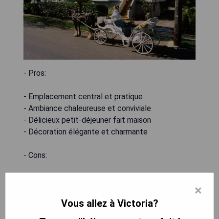
- Pros:
- Emplacement central et pratique
- Ambiance chaleureuse et conviviale
- Délicieux petit-déjeuner fait maison
- Décoration élégante et charmante
- Cons:
- Chambres parfois un peu petites
×
- Peut être bruyant pendant les heures de pointe
Vous allez à Victoria?
VÉRIFIEZ LA DISPONIBILITÉ