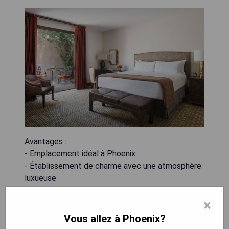
Avantages :
- Emplacement idéal à Phoenix
- Établissement de charme avec une atmosphère
luxueuse
- Spa et services de bien-être haut de gamme
×
- Magnifiques jardins paysagers
Vous allez à Phoenix?
Inconvénients :