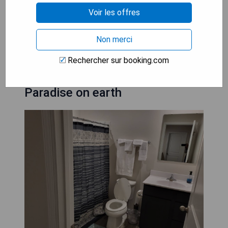
- Petit-déjeuner continental inclus
Voir les offres
- Proximité des attractions locales
Non merci
VÉRIFIEZ LA DISPONIBILITÉ
Rechercher sur booking.com
Paradise on earth